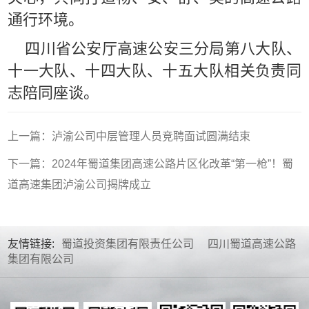
通行环境。
四川省公安厅高速公安三分局第八大队、
十一大队、十四大队、十五大队相关负责同
志陪同座谈。
上一篇：泸渝公司中层管理人员竞聘面试圆满结束
下一篇：2024年蜀道集团高速公路片区化改革“第一枪”！蜀
道高速集团泸渝公司揭牌成立
友情链接:
蜀道投资集团有限责任公司
四川蜀道高速公路
集团有限公司