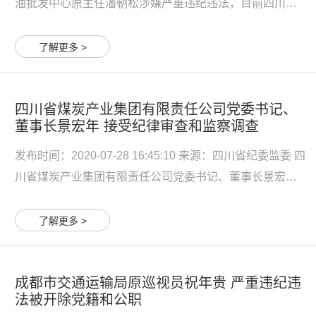
油批发中心原主任潘朝松涉嫌严重违纪违法，目前四川省
纪委监委驻省发展改革委纪检监察组正对其进行纪律审
查，经四川省监委指定广元市监委管辖，广元市监委指定
了解更多 >
青川县监委管辖，青川县监委正对其进行监察调查。 潘
朝...
四川省煤炭产业集团有限责任公司党委书记、
董事长景宏年 接受纪律审查和监察调查
发布时间：2020-07-28 16:45:10 来源：四川省纪委监委 四
川省煤炭产业集团有限责任公司党委书记、董事长景宏年
涉嫌严重违纪违法，目前正接受纪律审查和监察调查。 景
宏年简历 景宏年，男，汉族，1963年1月生，江苏启东
了解更多 >
人，省委党校在职研究生学历。1982年8月参加工作，
1985年9月...
成都市交通运输局原巡视员祝年贵 严重违纪违
法被开除党籍和公职