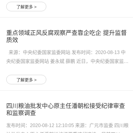
受纪律审查和监察调查。 李昌伟简历 李昌伟，男，汉族，
了解更多 >
1963年7月生，重庆璧山人，在职研究生学历。1986年...
重点领域正风反腐观察严查靠企吃企 提升监督
质效
来源：中央纪委国家监委网站 发布时间：2020-08-13 中
央纪委国家监委网站 姜永斌 薛鹏 近日，中央纪委国家监委
网站发布消息，天津城市基础设施建设投资集团有限公司
党委书记、董事长李宝锟涉嫌严重违纪违法接受纪律审查
了解更多 >
和监察调查。记者梳理发现，今年上半年至少有40名国企
领...
四川粮油批发中心原主任潘朝松接受纪律审查
和监察调查
发布时间：2020-08-12 12:10:05 来源：广元市监委 四川粮