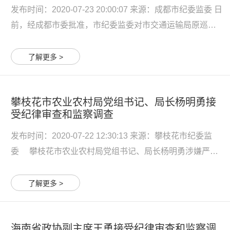
发布时间：2020-07-23 20:00:07 来源：成都市纪委监委 日
前，经成都市委批准，市纪委监委对市交通运输局原巡视
员祝年贵严重违纪违法问题进行了立案审查调查。 经查，
祝年贵理想信念丧失，纪法意识淡薄，违反中央八项规定
了解更多 >
精神，收受可能影响公正执行公务的礼品、礼金，将应当
由个...
攀枝花市农业农村局党组书记、局长杨明勇接
受纪律审查和监察调查
发布时间：2020-07-22 12:30:13 来源：攀枝花市纪委监
委 攀枝花市农业农村局党组书记、局长杨明勇涉嫌严重
违纪违法，目前正接受纪律审查和监察调查。 杨明勇简历
杨明勇，男，1967年4月生，汉族，四川西充人，省委党校
了解更多 >
在职研究生学历。1985年8月参加工作，1995年2月加...
海南省政协副主席王勇接受纪律审查和监察调