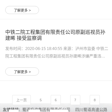
神典型问题进行公开曝光。这6起典型问题是： 新疆维吾尔
自治区昌吉回族自治州卫生健康委员会落实为基层减负部
了解更多 >
署流于形式、增加基层负担问题。州卫健委对为基层减负
政策...
中铁二院工程集团有限责任公司原副巡视员孙
建晞 接受监察调
发布时间：2020-06-15 18:40:55 来源：泸州市监委 中铁二
院工程集团有限责任公司原副巡视员孙建晞涉嫌严重违
法，经国家监委指定四川省监委管辖，四川省监委指定泸
州市监委管辖，目前泸州市监委正对其进行监察调查。 孙
了解更多 >
建晞简历 孙建晞，男，汉族，1955年5月生，河南舞阳
人，...
上一页
5
6
7
8
友情链接:
蜀道投资集团有限责任公司
四川蜀道高速公路