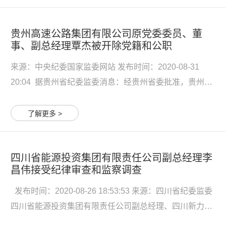
目审批活动中收受贿赂问题。2007年至2020年，杨曲冰在
担...
贵州高速公路集团有限公司原党委委员、董
事、副总经理覃杰被开除党籍和公职
来源：中央纪委国家监委网站 发布时间：2020-08-31
20:04 据贵州省纪委监委消息：经贵州省委批准，贵州省
纪委省监委对贵州高速公路集团有限公司原党委委员、董
事、副总经理覃杰严重违纪违法问题进行了立案审查调
了解更多 >
查。 经查，覃杰违反政治纪律，与他人串供，对抗组织审
查，搞迷...
四川省能源投资集团有限责任公司副总经理李
昌伟接受纪律审查和监察调查
发布时间：2020-08-26 18:53:53 来源：四川省纪委监委
四川省能源投资集团有限责任公司副总经理、四川新力光
源股份有限公司董事李昌伟涉嫌严重违纪违法，目前正接