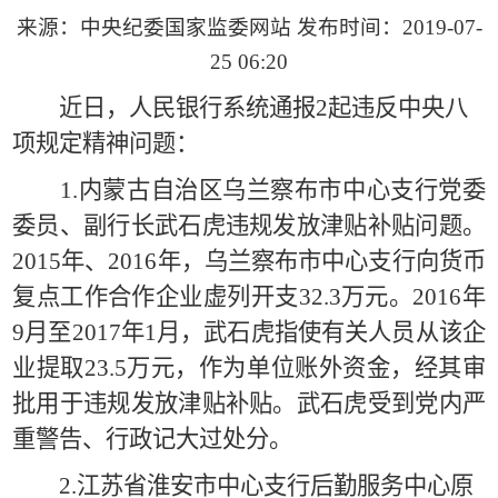
来源：中央纪委国家监委网站 发布时间：
2019-07-
25 06:20
近日，人民银行系统通报
2
起违反中央八
项规定精神问题：
1.
内蒙古自治区乌兰察布市中心支行党委
委员、副行长武石虎违规发放津贴补贴问题。
2015
年、
2016
年，乌兰察布市中心支行向货币
复点工作合作企业虚列开支
32.3
万元。
2016
年
9
月至
2017
年
1
月，武石虎指使有关人员从该企
业提取
23.5
万元，作为单位账外资金，经其审
批用于违规发放津贴补贴。武石虎受到党内严
重警告、行政记大过处分。
2.
江苏省淮安市中心支行后勤服务中心原