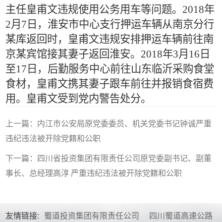
主任皇甫文违规使用公务用车等问题。
2018
年
2
月
7
日，淮安市中心支行押运车辆从南京分行
某库返回时，皇甫文违规安排押运车辆前往南
京某宾馆接其妻子返回淮安。
2018
年
3
月
16
日
至
17
日，后勤服务中心前往山东临沂采购食堂
食材，皇甫文携其妻子跟车前往并报销食宿费
用。皇甫文受到党内警告处分。
上一篇：内江市公安局原党委委员、机关党委书记钟诚严重
违纪违法被开除党籍和公职
下一篇：四川省投资集团有限责任公司原党委副书记、副董
事长、总经理高淳 严重违纪违法被开除党籍和公职
友情链接:
蜀道投资集团有限责任公司
四川蜀道高速公路