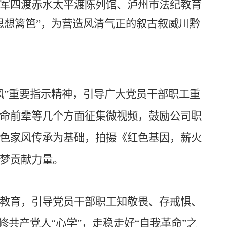
军四渡赤水太平渡陈列馆、
泸州市法纪教育
思想篱笆”，为营造风清气正的
叙古叙威川黔
风”重要指示精神，引导
广大党员干部职工
重
命前辈
等几个方面征集微视频，鼓励
公司职
色家风传承为基础，拍摄《
红色基因，薪火
梦贡献力量。
教育，引导党员干部职工知敬畏、存戒惧、
共产党人“心学”，走稳走好“自我革命”之