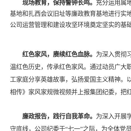
现场
教育，保持警钟长鸣。
充分运用属
基地和扎西会议旧址
等廉政教育基地进行实
公司运营管理和建设攻坚
环境奠定坚实的基
红色家风，赓续红色血脉。
为深入贯彻
温红色历史，传承红色家风
。通过动员广大
工
家庭分享英雄故事，弘扬爱国主义精神。
相传
》家风家规微视频并上报集团纪委，把
廉政报告，践行自我革命。
为深入开展
守底线，公司纪委于
“七一”之际，为全体党