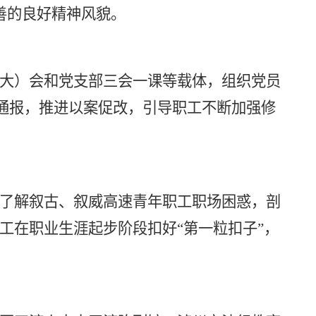
善
的良好精神风貌。
大）会和党支部三会一课等载体
，组织
党员
通报
，
推进
以案
促改
，引导职工不断加强修
了解
叙古、叙威高速
青年职工职场困惑，剖
工
在职业生涯起步阶段扣好
“第一粒扣子”，