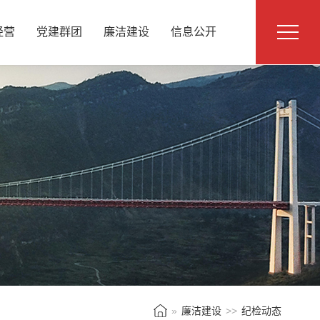
经营
党建群团
廉洁建设
信息公开
»
廉洁建设
>>
纪检动态