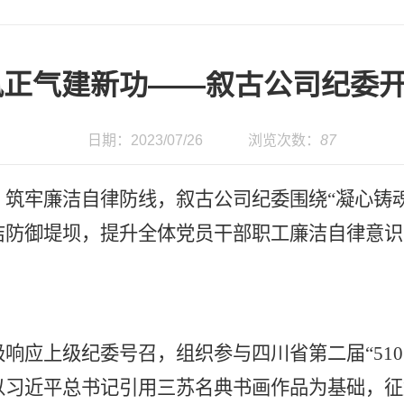
风正气建新功——叙古公司纪委
日期：2023/07/26
浏览次数：
87
，筑牢廉洁自律防线
，叙古公司纪委围绕
“凝心铸
洁防御堤坝，提升全体党员干部职工廉洁自律意识
极响应上级纪委号召，组织参与四川省第二届
“5
以习近
平总书记引用三苏名典书画作品
为基础，
征