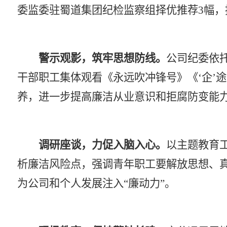
委监委驻蜀道集团纪检监察组择优推荐3幅，
警示
观影，筑牢思想防线。
公司纪委依
干部
职工集体观看《永远吹冲锋号》《
‘企’途
养，进一步提高廉洁
从业
意识和拒腐防变能
调研座谈
，力促入脑入心。
以主题教育
析
廉洁风险点
，强调青年
职工
要
解放思想
、
为
公司
和个人发展注入
“廉动力”。