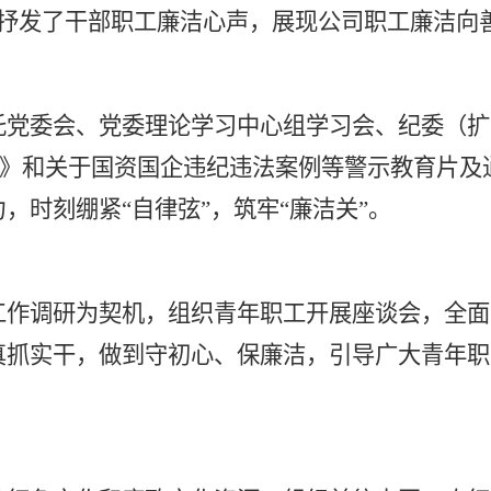
抒发
了
干部职工廉洁
心声，展现
公司职工廉洁向
托党委会、党委理论学习中心组学习会、纪委（扩
》
和关于国资国企违纪违法案例
等警示教育片
及
力，时刻绷紧
“自律弦”，筑牢“廉洁关”。
工作调研为契机，
组织青年职工开展座谈会，全面
真抓实干
，
做到
守初心、
保
廉洁，引导广大青年
职