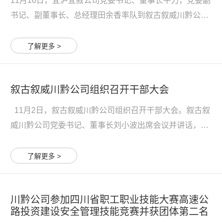
11月16日，宜泸宜叙公司党委书记、董事长牛力，党委副
书记、副董事长、总经理田余香率队到叙古叙威川黔公司
开展交流学习。 牛力一行首先前往叙古高速赤水河红军大
桥教学基地参观，了解赤水河红军大桥建设攻坚历程，感
了解更多 >
受蜀道人在新时代、新征程中弘扬中央红军不怕牺牲、勇
于...
叙古叙威川黔公司组织召开干部大会
11月2日，叙古叙威川黔公司组织召开干部大会。叙古叙
威川黔公司党委书记、董事长刘小波出席会议并讲话，公
司党委副书记、副总经理熊雪飞主持会议。 会议宣读了蜀
道高速集团党委关于高鹏斌同志职务任免的决定，高鹏斌
了解更多 >
同志作了表态发言，表示将牢记使命、谨记责任、虚心学...
川黔公司参加四川省职工职业技能大赛高速公
路投资建设安全管理技能竞赛并获团体第二名